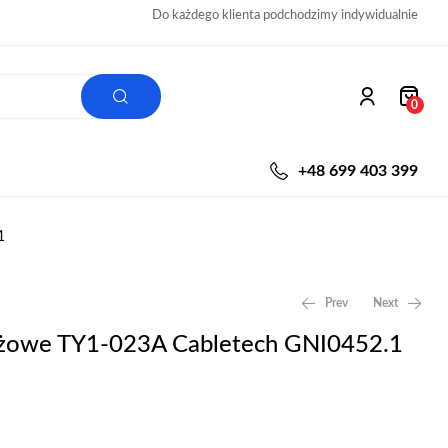
Do każdego klienta podchodzimy indywidualnie
0
+48 699 403 399
1
Prev
Next
żowe TY1-023A Cabletech GNI0452.1
4,00
zł
2,00
zł