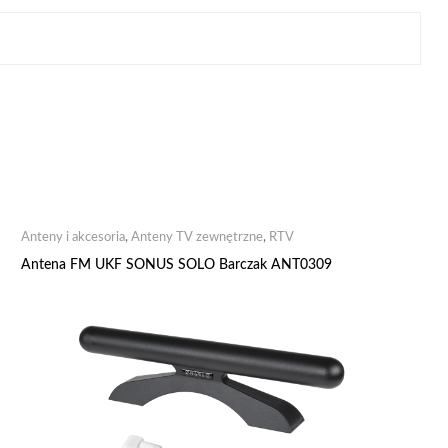
Anteny i akcesoria
,
Anteny TV zewnętrzne
,
RTV
Antena FM UKF SONUS SOLO Barczak ANT0309