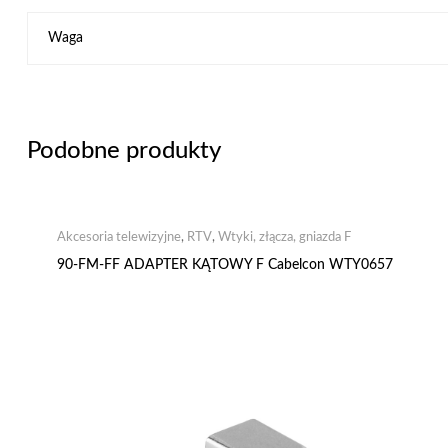
Waga
Podobne produkty
Akcesoria telewizyjne
,
RTV
,
Wtyki, złącza, gniazda F
90-FM-FF ADAPTER KĄTOWY F Cabelcon WTY0657