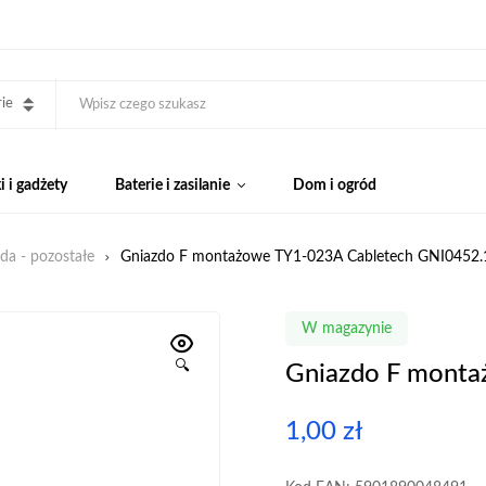
ie
 i gadżety
Baterie i zasilanie
Dom i ogród
zda - pozostałe
Gniazdo F montażowe TY1-023A Cabletech GNI0452.
W magazynie
🔍
Gniazdo F monta
1,00
zł