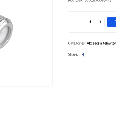
Kod EAN: 5901890048491
Categories:
Akcesoria telewizy
Facebook
Share: