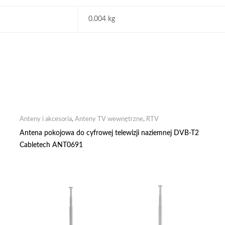
0.004 kg
Anteny i akcesoria
,
Anteny TV wewnętrzne
,
RTV
Antena pokojowa do cyfrowej telewizji naziemnej DVB-T2
Cabletech ANT0691