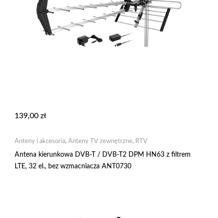
139,00
zł
Anteny i akcesoria
,
Anteny TV zewnętrzne
,
RTV
Antena kierunkowa DVB-T / DVB-T2 DPM HN63 z filtrem
LTE, 32 el., bez wzmacniacza ANT0730