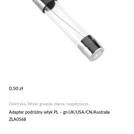
0,50
zł
Elektryka
,
Wtyki, gniazda, złącza, rozgałęziacze
Adapter podróżny wtyk PL – gn.UK/USA/CN/Australia
ZLA0568