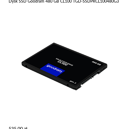
Dysk SSD Goodram 480 GB CL100 TGD-SSDPRCL100480G3
535,00
zł