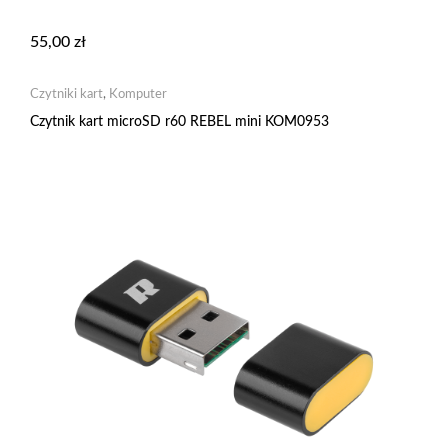
55,00
zł
Czytniki kart
,
Komputer
Czytnik kart microSD r60 REBEL mini KOM0953