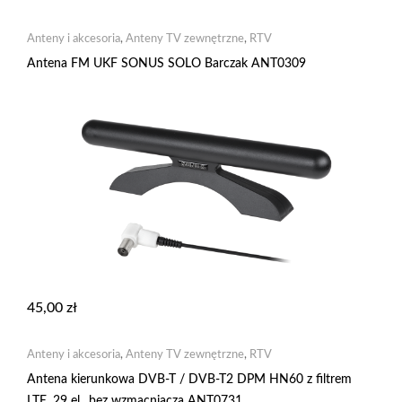
Anteny i akcesoria
,
Anteny TV zewnętrzne
,
RTV
Antena FM UKF SONUS SOLO Barczak ANT0309
45,00
zł
Anteny i akcesoria
,
Anteny TV zewnętrzne
,
RTV
Antena kierunkowa DVB-T / DVB-T2 DPM HN60 z filtrem
LTE, 29 el., bez wzmacniacza ANT0731