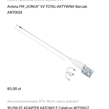
Anteny i akcesoria
,
Anteny radiowe
,
RTV
Antena FM „SONUS” SV TOTAL-AKTYWNA Barczak
ANT0028
85,00
zł
Akcesoria telewizyjne
,
RTV
,
Wtyki, złącza, gniazda F
90-FM-FF ADAPTER KĄTOWY F Cabelcon WTY0657