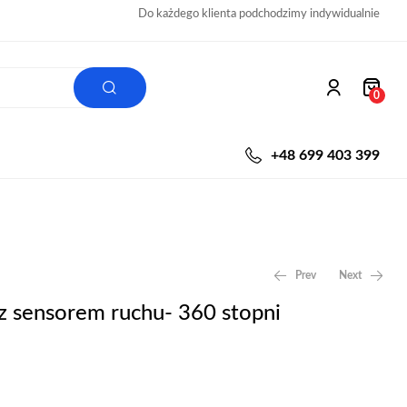
Do każdego klienta podchodzimy indywidualnie
0
+48 699 403 399
Prev
Next
z sensorem ruchu- 360 stopni
6,00
12,00
zł
zł