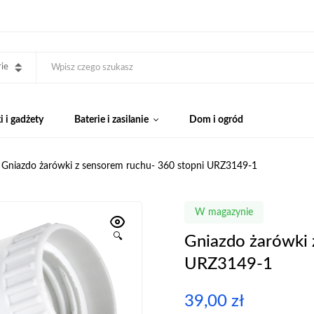
ie
 i gadżety
Baterie i zasilanie
Dom i ogród
Gniazdo żarówki z sensorem ruchu- 360 stopni URZ3149-1
W magazynie
🔍
Gniazdo żarówki 
URZ3149-1
39,00
zł