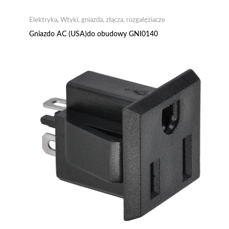
Elektryka
,
Wtyki, gniazda, złącza, rozgałęziacze
Gniazdo AC (USA)do obudowy GNI0140