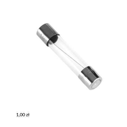
1,00
zł