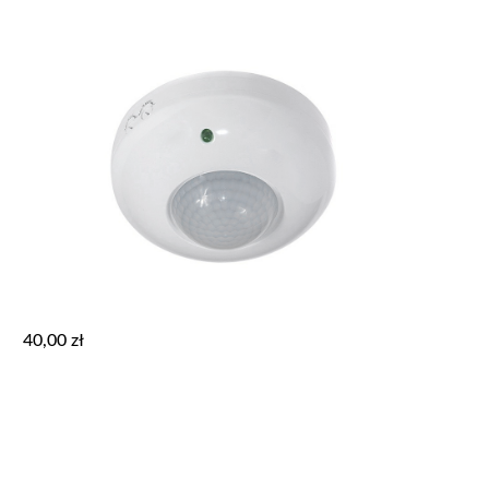
40,00
zł