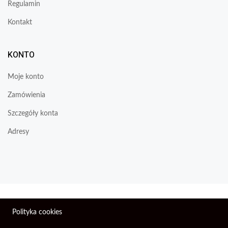
Regulamin
Kontakt
KONTO
Moje konto
Zamówienia
Szczegóły konta
Adresy
Wszelkie prawa zastrzeżone © 2026 | Firma Elektroniczna
Polityka cookies
PIXEL.