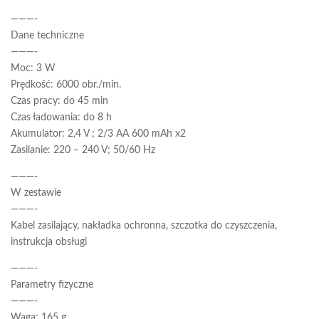
———-
Dane techniczne
———-
Moc: 3 W
Prędkość: 6000 obr./min.
Czas pracy: do 45 min
Czas ładowania: do 8 h
Akumulator: 2,4 V ; 2/3 AA 600 mAh x2
Zasilanie: 220 – 240 V; 50/60 Hz
———-
W zestawie
———-
Kabel zasilający, nakładka ochronna, szczotka do czyszczenia,
instrukcja obsługi
———-
Parametry fizyczne
———-
Waga: 165 g