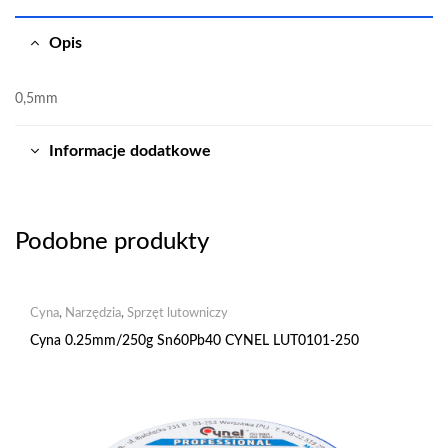
Opis
0,5mm
Informacje dodatkowe
Podobne produkty
Cyna
,
Narzędzia
,
Sprzęt lutowniczy
Cyna 0.25mm/250g Sn60Pb40 CYNEL LUT0101-250