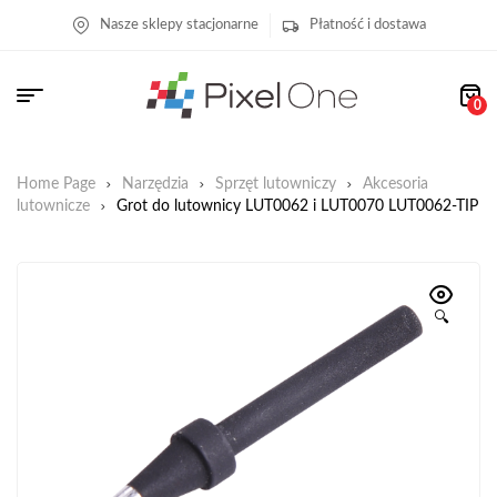
Nasze sklepy stacjonarne
Płatność i dostawa
0
Home Page
Narzędzia
Sprzęt lutowniczy
Akcesoria
lutownicze
Grot do lutownicy LUT0062 i LUT0070 LUT0062-TIP
🔍