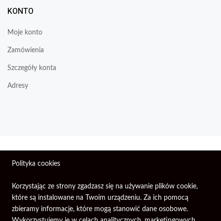
KONTO
Moje konto
Zamówienia
Szczegóły konta
Adresy
Wszelkie prawa zastrzeżone © 2026 | Firma Elektroniczna
Polityka cookies
PIXEL.
Korzystając ze strony zgadzasz się na używanie plików cookie,
które są instalowane na Twoim urządzeniu. Za ich pomocą
zbieramy informacje, które mogą stanowić dane osobowe.
Wykorzystujemy je w celach analitycznych, marketingowych