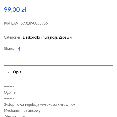
99,00
zł
Kod EAN: 5901890055956
Categories:
Deskorolki i hulajnogi
,
Zabawki
Facebook
Share:
Opis
———-
Ogólne
———-
3-stopniowa regulacja wysokości kierownicy
Mechanizm balansowy
Zderzak przedni