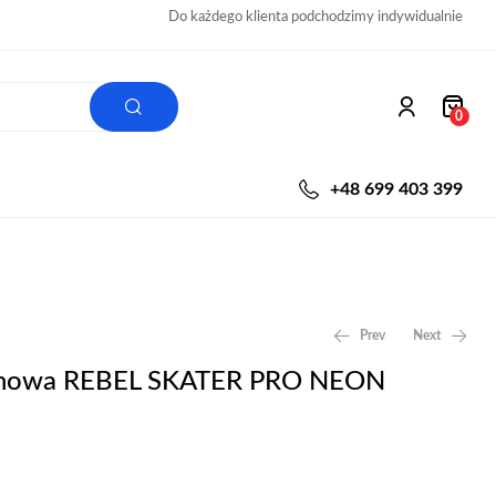
Do każdego klienta podchodzimy indywidualnie
0
+48 699 403 399
Prev
Next
ynowa REBEL SKATER PRO NEON
999,00
30,00
zł
zł