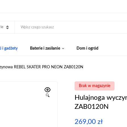
ie
 i gadżety
Baterie i zasilanie
Dom i ogród
czynowa REBEL SKATER PRO NEON ZAB0120N
Brak w magazynie
🔍
Hulajnoga wycz
ZAB0120N
269,00
zł