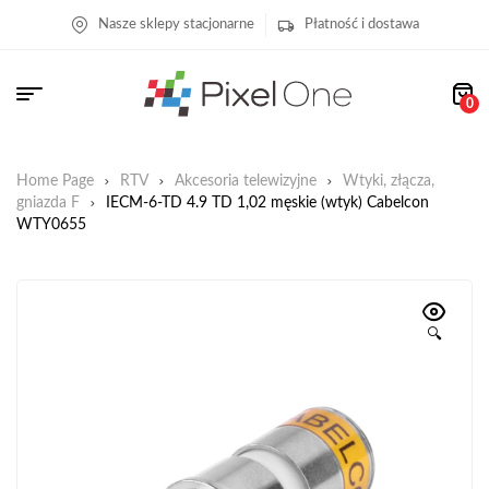
Nasze sklepy stacjonarne
Płatność i dostawa
0
Home Page
RTV
Akcesoria telewizyjne
Wtyki, złącza,
gniazda F
IECM-6-TD 4.9 TD 1,02 męskie (wtyk) Cabelcon
WTY0655
🔍