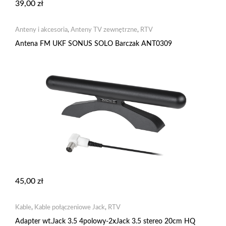
39,00
zł
Anteny i akcesoria
,
Anteny TV zewnętrzne
,
RTV
Antena FM UKF SONUS SOLO Barczak ANT0309
45,00
zł
Kable
,
Kable połączeniowe Jack
,
RTV
Adapter wt.Jack 3.5 4polowy-2xJack 3.5 stereo 20cm HQ