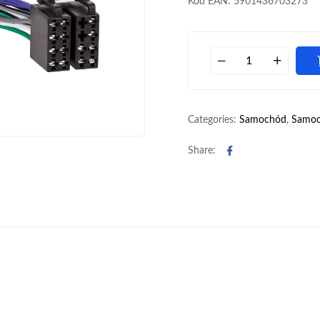
Kod EAN: 5901436703273
Categories:
Samochód
,
Samoc
Facebook
Share: