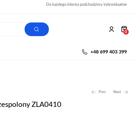
Do każdego klienta podchodzimy indywidualnie
0
+48 699 403 399
Prev
Next
 zespolony ZLA0410
10,00
zł
30,00
zł