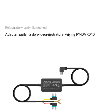
Rejestratory jazdy
,
Samochód
Adapter zasilania do wideorejestratora Peiying PY-DVR040