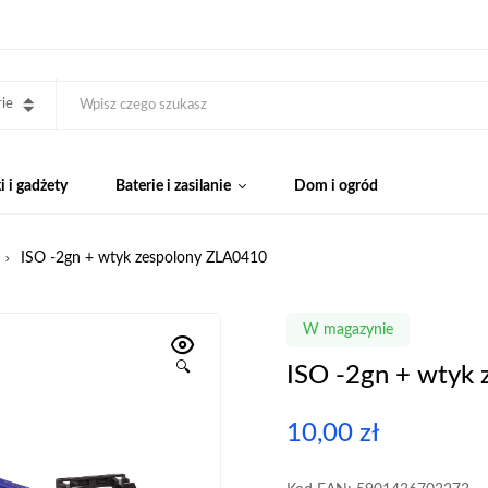
ie
 i gadżety
Baterie i zasilanie
Dom i ogród
ISO -2gn + wtyk zespolony ZLA0410
W magazynie
🔍
ISO -2gn + wtyk
10,00
zł