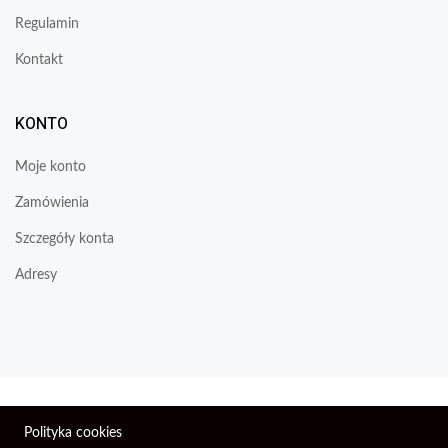
Regulamin
Kontakt
KONTO
Moje konto
Zamówienia
Szczegóły konta
Adresy
Wszelkie prawa zastrzeżone © 2026 | Firma Elektroniczna
Polityka cookies