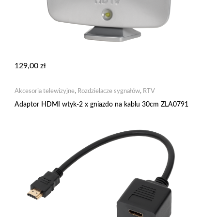
129,00
zł
Akcesoria telewizyjne
,
Rozdzielacze sygnałów
,
RTV
Adaptor HDMI wtyk-2 x gniazdo na kablu 30cm ZLA0791