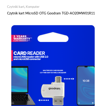
Czytniki kart
,
Komputer
Czytnik kart MicroSD OTG Goodram TGD-AO20MW01R11