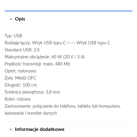
Opis
Typ: USB
Rodzaje łączy: Wtyk USB typu C <---› Wtyk USB typu C
Standard USB: 2.0
Maksymalne obciążenie: 60 W (20 V / 3 A)
Prędkość transmisji: maks. 480 Mb
Oplot: nylonowy
Żyła: Miedź OFC
Długość: 100 cm
Średnica zewnętrzna: 3,8 mm
Kolor: różowy
Zastosowanie: połączenie do telefonu, tabletu lub komputera,
ładowanie i transfer danych
Informacje dodatkowe