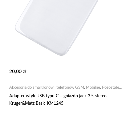
20,00
zł
Akcesoria do smartfonów i telefonów GSM
,
Mobilne
,
Pozostałe
akcesoria GSM
Adapter wtyk USB typu C – gniazdo jack 3.5 stereo
Kruger&Matz Basic KM1245