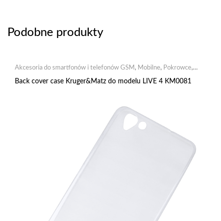
Podobne produkty
Akcesoria do smartfonów i telefonów GSM
,
Mobilne
,
Pokrowce
,
Pokrowce silikonowe
Back cover case Kruger&Matz do modelu LIVE 4 KM0081