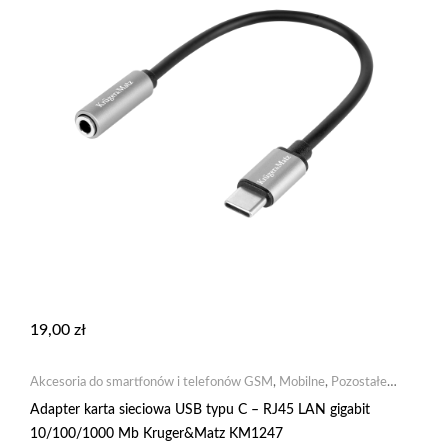
19,00
zł
Akcesoria do smartfonów i telefonów GSM
,
Mobilne
,
Pozostałe
akcesoria GSM
Adapter karta sieciowa USB typu C – RJ45 LAN gigabit
10/100/1000 Mb Kruger&Matz KM1247