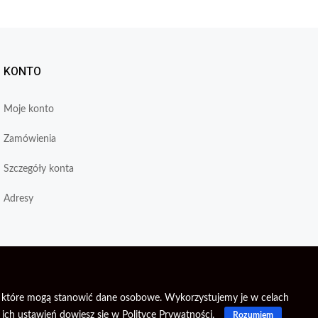
KONTO
Moje konto
Zamówienia
Szczegóły konta
Adresy
je, które mogą stanowić dane osobowe. Wykorzystujemy je w celach
 ich ustawień dowiesz się w
Polityce Prywatności
.
Rozumiem