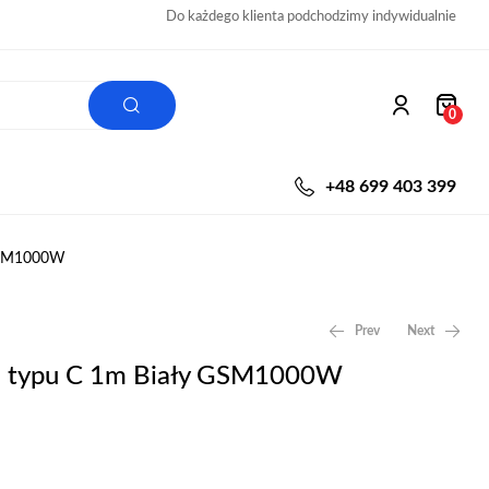
Do każdego klienta podchodzimy indywidualnie
0
+48 699 403 399
 GSM1000W
Prev
Next
B typu C 1m Biały GSM1000W
15,00
zł
15,00
zł