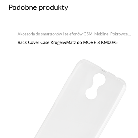
Podobne produkty
Akcesoria do smartfonów i telefonów GSM
,
Mobilne
,
Pokrowce
,
Pokrowce dedykowane
Back Cover Case Kruger&Matz do MOVE 8 KM0095