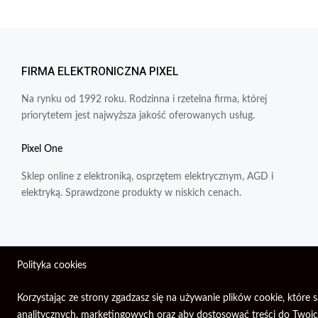
FIRMA ELEKTRONICZNA PIXEL
Na rynku od 1992 roku. Rodzinna i rzetelna firma, której
priorytetem jest najwyższa jakość oferowanych usług.
Pixel One
Sklep online z elektroniką, osprzętem elektrycznym, AGD i
elektryką. Sprawdzone produkty w niskich cenach.
Polityka cookies
Wszelkie prawa zastrzeżone © 2026 | Firma Elektroniczna PIXEL.
Korzystając ze strony zgadzasz się na używanie plików cookie, któ
analitycznych, marketingowych oraz aby dostosować treści do Twoich