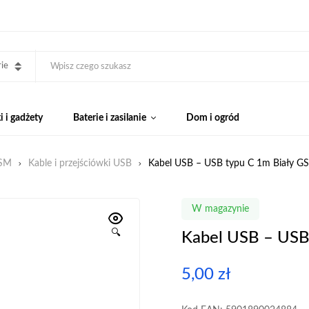
ie
 i gadżety
Baterie i zasilanie
Dom i ogród
GSM
Kable i przejściówki USB
Kabel USB – USB typu C 1m Biały
W magazynie
🔍
Kabel USB – US
5,00
zł