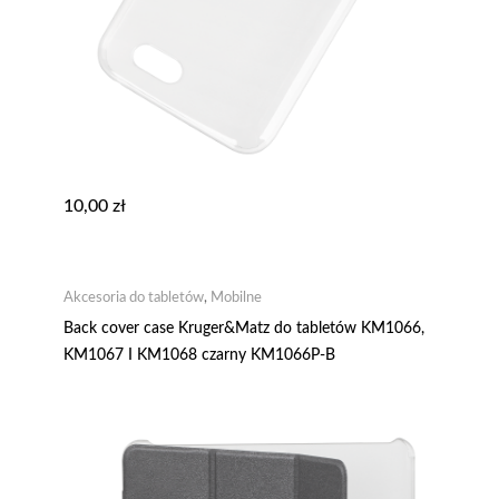
10,00
zł
Akcesoria do tabletów
,
Mobilne
Back cover case Kruger&Matz do tabletów KM1066,
KM1067 I KM1068 czarny KM1066P-B