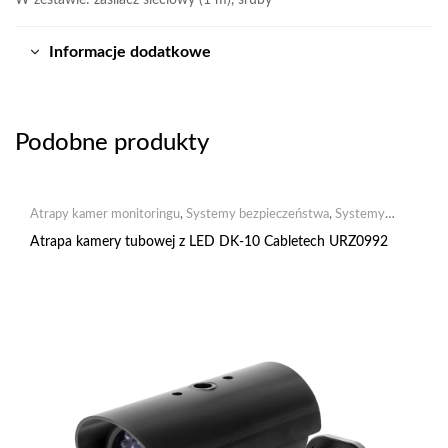
W zestawie: zasilacz sieciowy (1 m), śruby
Informacje dodatkowe
Podobne produkty
Atrapy kamer monitoringu
,
Systemy bezpieczeństwa
,
Systemy
monitoringu
Atrapa kamery tubowej z LED DK-10 Cabletech URZ0992