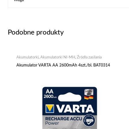
Waga
Podobne produkty
Akumulatorki
,
Akumulatorki NI-MH
,
Źródła zasilania
Akumulator VARTA AA 2600mAh 4szt./bl. BAT0314