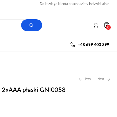
Do każdego klienta podchodzimy indywidualnie
0
+48 699 403 399
Prev
Next
e 2xAAA płaski GNI0058
2,00
3,00
zł
zł