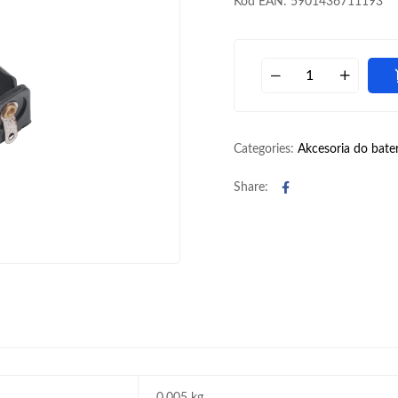
Kod EAN: 5901436711193
Categories:
Akcesoria do bater
Facebook
Share: