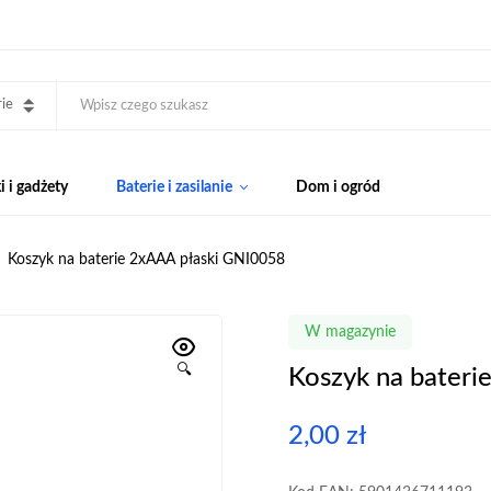
ie
 i gadżety
Baterie i zasilanie
Dom i ogród
Koszyk na baterie 2xAAA płaski GNI0058
W magazynie
🔍
Koszyk na bateri
2,00
zł