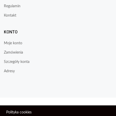
Regulamin
Kontakt
KONTO
Moje konto
Zamówienia
Szczegóły konta
Adresy
Wszelkie prawa zastrzeżone © 2026 | Firma Elektroniczna
Polityka cookies