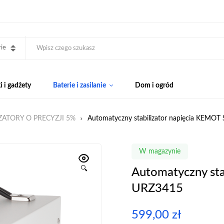
ie
 i gadżety
Baterie i zasilanie
Dom i ogród
IZATORY O PRECYZJI 5%
Automatyczny stabilizator napięcia KEMO
W magazynie
🔍
Automatyczny st
URZ3415
599,00
zł