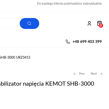
Do każdego klienta podchodzimy indywidualnie
0
+48 699 403 399
T SHB-3000 URZ3415
Prev
Next
abilizator napięcia KEMOT SHB-3000
279,00
3149,00
zł
zł