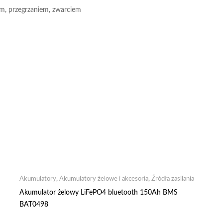
em, przegrzaniem, zwarciem
Akumulatory
,
Akumulatory żelowe i akcesoria
,
Źródła zasilania
Akumulator żelowy LiFePO4 bluetooth 150Ah BMS
BAT0498