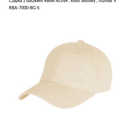
Czapka z daszkiem Rebel Active , kolor beżowy , rozmiar S
RBA-7000-BG-S