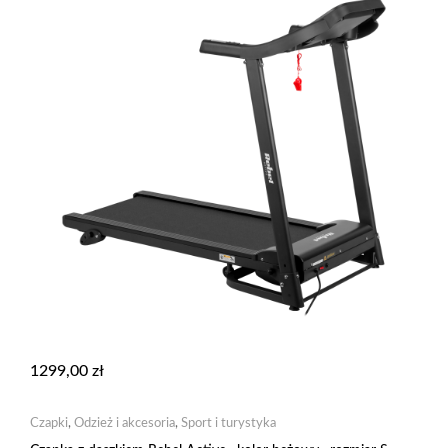
1299,00
zł
Czapki
,
Odzież i akcesoria
,
Sport i turystyka