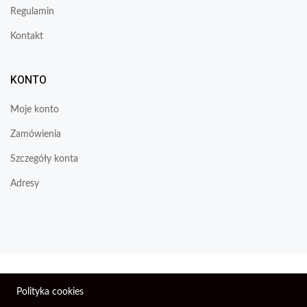
Regulamin
Kontakt
KONTO
Moje konto
Zamówienia
Szczegóły konta
Adresy
Wszelkie prawa zastrzeżone © 2026 | Firma Elektroniczna
Polityka cookies
PIXEL.