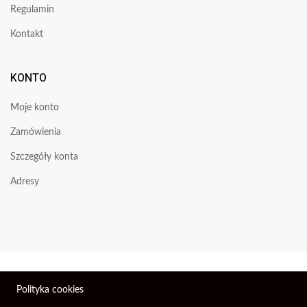
Regulamin
Kontakt
KONTO
Moje konto
Zamówienia
Szczegóły konta
Adresy
Wszelkie prawa zastrzeżone © 2026 | Firma Elektroniczna
Polityka cookies
PIXEL.