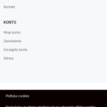
Kontakt
KONTO
Moje konto
Zamówienia
Szczegóły konta
Adresy
Wszelkie prawa zastrzeżone © 2026 | Firma Elektroniczna
Polityka cookies
PIXEL.